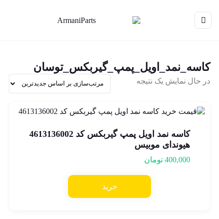
کاسه_نمد_اویل_پمپ_گیربکس_توسان
در حال نمایش یک نتیجه
کاسه نمد اویل پمپ گیربکس کد 4613136002
هیوندای موبیس
400,000
تومان
خرید