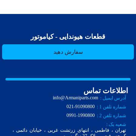
قطعات هیوندایی - کیاموتور
سفارش دهید
اطلاعات تماس
info@Armaniparts.com
آدرس ایمیل :
021-91090800
شماره تلفن 1 :
0991-1990800
شماره تلفن 2 :
شعبه یک :
تهران ، فاطمی ، انتهای زرتشت غربی ، خیابان دائمی ،
ک.چه رفیعی ، پلاک 27 زنگ سوم