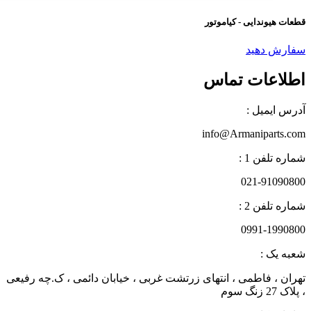
عات هیوندایی - کیاموتور
فارش دهید
طلاعات تماس
درس ایمیل :
info@Armaniparts.co
اره تلفن 1 :
021-9109080
اره تلفن 2 :
0991-199080
عبه یک :
هران ، فاطمی ، انتهای زرتشت غربی ، خیابان دائمی ، ک.چه رفیعی
لاک 27 زنگ سوم