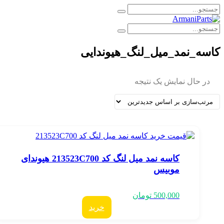
اسه_نمد_میل_لنگ_هیوندایی
در حال نمایش یک نتیجه
کاسه نمد میل لنگ کد 213523C700 هیوندای
موبیس
500,000
تومان
خرید