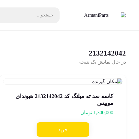
2132142042
در حال نمایش یک نتیجه
کاسه نمد ته میلنگ کد 2132142042 هیوندای
موبیس
1,300,000
تومان
خرید