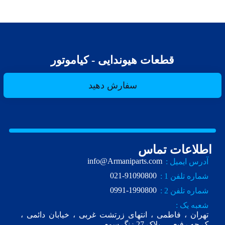
قطعات هیوندایی - کیاموتور
سفارش دهید
اطلاعات تماس
info@Armaniparts.com
آدرس ایمیل :
021-91090800
شماره تلفن 1 :
0991-1990800
شماره تلفن 2 :
شعبه یک :
تهران ، فاطمی ، انتهای زرتشت غربی ، خیابان دائمی ،
ک.چه رفیعی ، پلاک 27 زنگ سوم