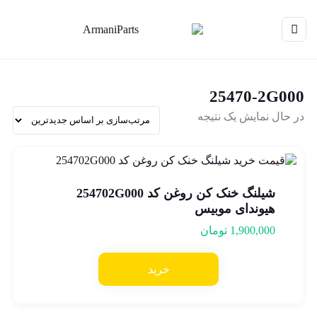
25470-2G000
در حال نمایش یک نتیجه
شیلنگ خنک کن روغن کد 254702G000
هیوندای موبیس
1,900,000
تومان
خرید