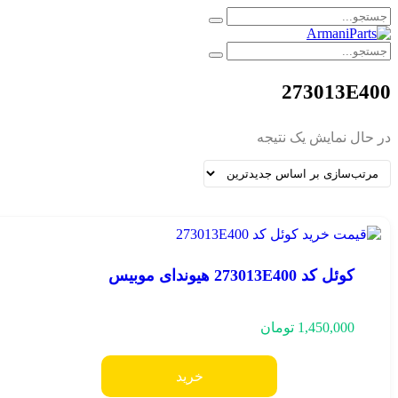
273013E40
ر حال نمایش یک نتیجه
کوئل کد 273013E400 هیوندای موبیس
1,450,000
تومان
خرید