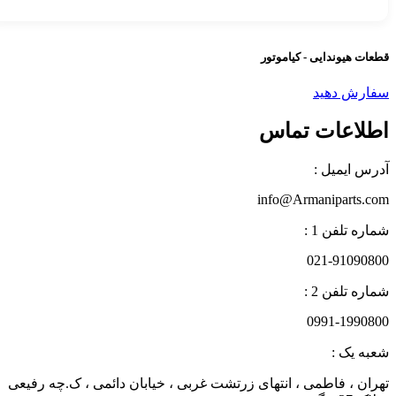
عات هیوندایی - کیاموتور
فارش دهید
طلاعات تماس
درس ایمیل :
info@Armaniparts.co
اره تلفن 1 :
021-9109080
اره تلفن 2 :
0991-199080
عبه یک :
هران ، فاطمی ، انتهای زرتشت غربی ، خیابان دائمی ، ک.چه رفیعی