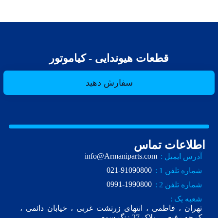
قطعات هیوندایی - کیاموتور
سفارش دهید
اطلاعات تماس
info@Armaniparts.com
آدرس ایمیل :
021-91090800
شماره تلفن 1 :
0991-1990800
شماره تلفن 2 :
شعبه یک :
تهران ، فاطمی ، انتهای زرتشت غربی ، خیابان دائمی ،
ک.چه رفیعی ، پلاک 27 زنگ سوم