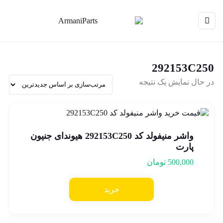
292153C250
در حال نمایش یک نتیجه
واشر منیفولد کد 292153C250 هیوندای جنیون
پارت
500,000
تومان
خرید