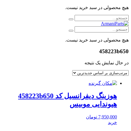
هیچ محصولی در سبد خرید نیست.
هیچ محصولی در سبد خرید نیست.
458223b650
در حال نمایش یک نتیجه
هوزینگ دیفرانسیل کد 458223b650
هیوندایی موبیس
7,950,000
تومان
خرید