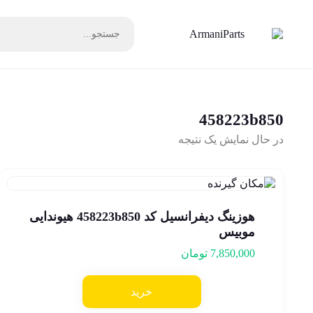
458223b850
در حال نمایش یک نتیجه
هوزینگ دیفرانسیل کد 458223b850 هیوندایی
موبیس
7,850,000
تومان
خرید