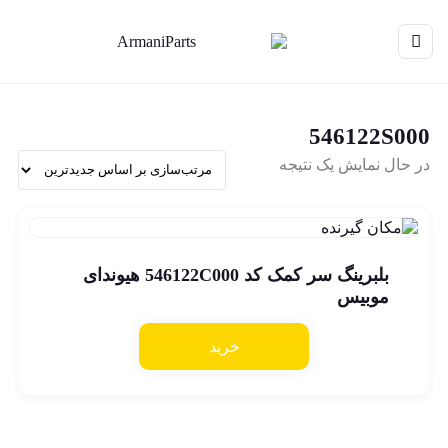
546122S000
در حال نمایش یک نتیجه
بلبرینگ سر کمک کد 546122C000 هیوندای
موبیس
خرید