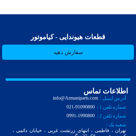
قطعات هیوندایی - کیاموتور
سفارش دهید
اطلاعات تماس
info@Armaniparts.com
آدرس ایمیل :
021-91090800
شماره تلفن 1 :
0991-1990800
شماره تلفن 2 :
شعبه یک :
تهران ، فاطمی ، انتهای زرتشت غربی ، خیابان دائمی ،