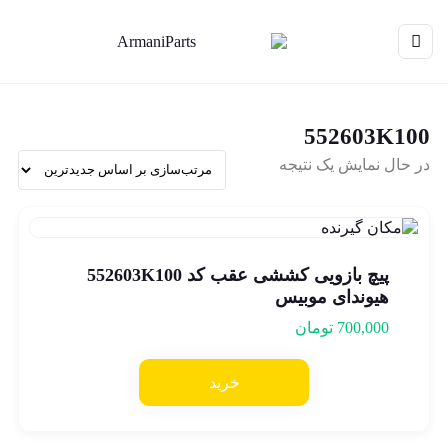
552603K100
در حال نمایش یک نتیجه
پیچ بازویی کششی عقب کد 552603K100
هیوندای موبیس
700,000
تومان
خرید