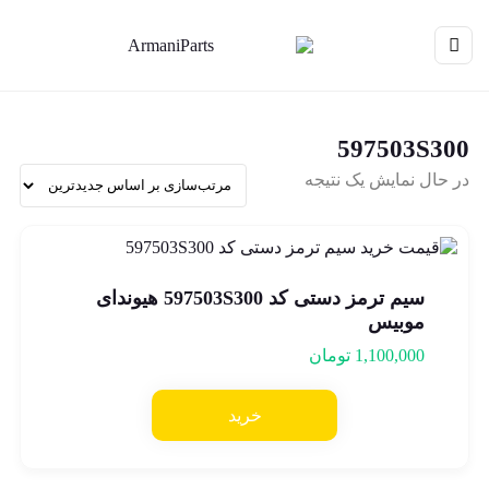
597503S300
در حال نمایش یک نتیجه
سیم ترمز دستی کد 597503S300 هیوندای
موبیس
1,100,000
تومان
خرید