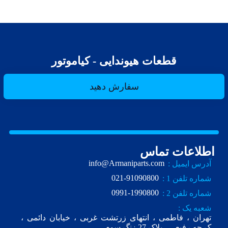
قطعات هیوندایی - کیاموتور
سفارش دهید
اطلاعات تماس
info@Armaniparts.com
آدرس ایمیل :
021-91090800
شماره تلفن 1 :
0991-1990800
شماره تلفن 2 :
شعبه یک :
تهران ، فاطمی ، انتهای زرتشت غربی ، خیابان دائمی ،
ک.چه رفیعی ، پلاک 27 زنگ سوم