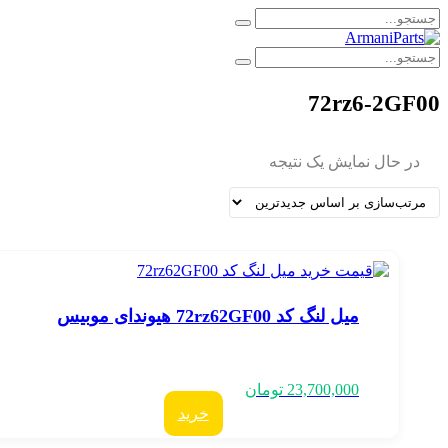
72rz6-2GF0
در حال نمایش یک نتیجه
میل لنگ کد 72rz62GF00 هیوندای موبیس
23,700,000
تومان
خرید