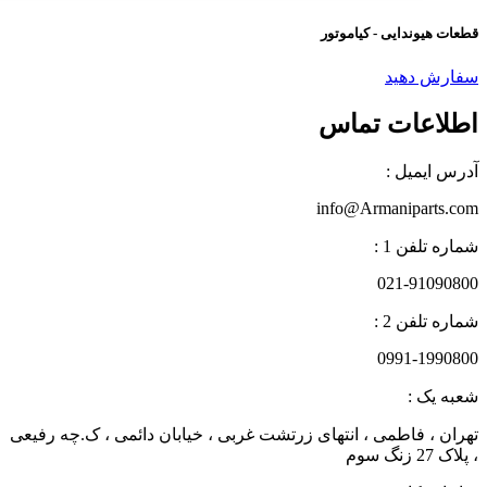
عات هیوندایی - کیاموتور
فارش دهید
طلاعات تماس
درس ایمیل :
info@Armaniparts.co
اره تلفن 1 :
021-9109080
اره تلفن 2 :
0991-199080
عبه یک :
هران ، فاطمی ، انتهای زرتشت غربی ، خیابان دائمی ، ک.چه رفیعی
لاک 27 زنگ سوم