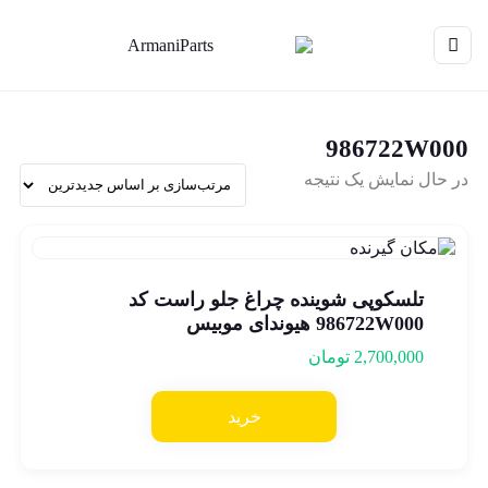
986722W000
در حال نمایش یک نتیجه
تلسکوپی شوینده چراغ جلو راست کد
986722W000 هیوندای موبیس
2,700,000
تومان
خرید