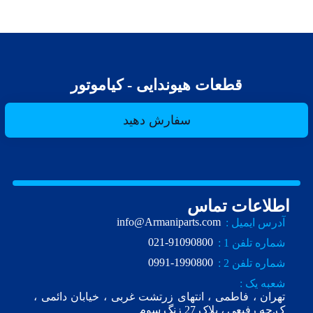
قطعات هیوندایی - کیاموتور
سفارش دهید
اطلاعات تماس
info@Armaniparts.com
آدرس ایمیل :
021-91090800
شماره تلفن 1 :
0991-1990800
شماره تلفن 2 :
شعبه یک :
تهران ، فاطمی ، انتهای زرتشت غربی ، خیابان دائمی ،
ک.چه رفیعی ، پلاک 27 زنگ سوم