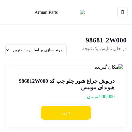
98681-2W000
در حال نمایش یک نتیجه
درپوش چراغ شور جلو چپ کد 986812W000
هیوندای موبیس
900,000
تومان
خرید