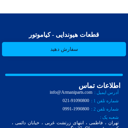
قطعات هیوندایی - کیاموتور
سفارش دهید
اطلاعات تماس
info@Armaniparts.com
آدرس ایمیل :
021-91090800
شماره تلفن 1 :
0991-1990800
شماره تلفن 2 :
شعبه یک :
تهران ، فاطمی ، انتهای زرتشت غربی ، خیابان دائمی ،