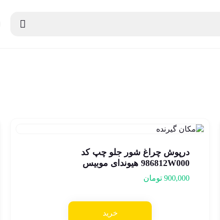
درپوش چراغ شور جلو چپ کد
986812W000 هیوندای موبیس
900,000
تومان
خرید