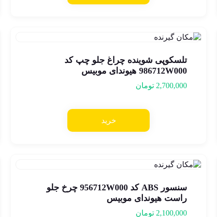
تلسکوپی شوینده چراغ جلو چپ کد
986712W000 هیوندای موبیس
2,700,000
تومان
خرید
سنسور ABS کد 956712W000 چرخ جلو
راست هیوندای موبیس
2,100,000
تومان