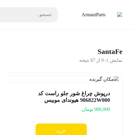
SantaFe
نمایش 1–9 از 87 نتیجه
درپوش چراغ شور جلو راست کد
986822W000 هیوندای موبیس
900,000
تومان
خرید