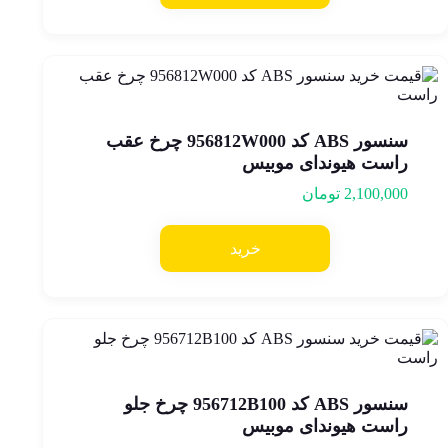
سنسور ABS کد 956812W000 چرخ عقب
راست هیوندای موبیس
2,100,000
تومان
خرید
سنسور ABS کد 956712B100 چرخ جلو
راست هیوندای موبیس