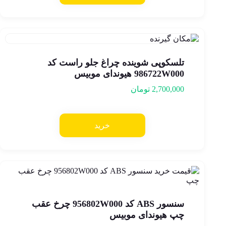
تلسکوپی شوینده چراغ جلو راست کد
986722W000 هیوندای موبیس
2,700,000
تومان
خرید
سنسور ABS کد 956802W000 چرخ عقب
چپ هیوندای موبیس