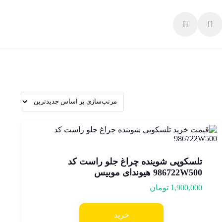
تلسکوپی شوینده چراغ جلو راست کد
986722W500 هیوندای موبیس
1,900,000
تومان
خرید