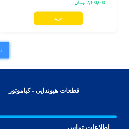
2,100,000
تومان
خرید
1
قطعات هیوندایی - کیاموتور
اطلاعات تماس