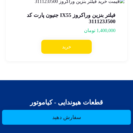
فیلتر بنزین وراکروز IX55 جنیون پارت کد
311123J500
1,400,000
تومان
خرید
قطعات هیوندایی - کیاموتور
سفارش دهید