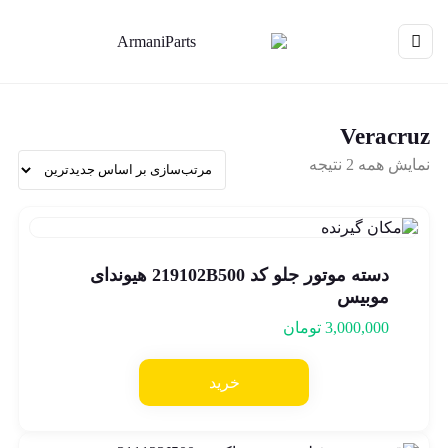
Veracruz
نمایش همه 2 نتیجه
دسته موتور جلو کد 219102B500 هیوندای
موبیس
3,000,000
تومان
خرید