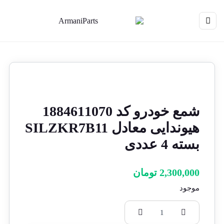
شمع خودرو کد 1884611070
هیوندایی معادل SILZKR7B11
بسته 4 عددی
2,300,000
تومان
موجود