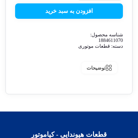
افزودن به سبد خرید
شناسه محصول:
1884611070
دسته:
قطعات موتوری
توضیحات
قطعات هیوندایی - کیاموتور