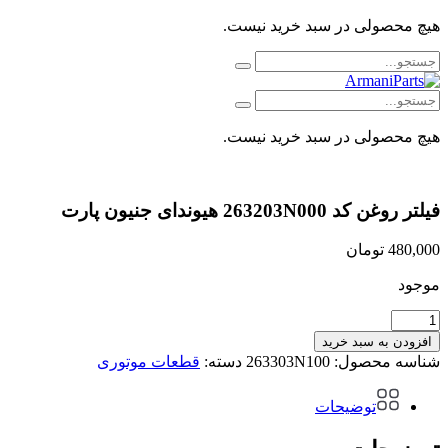
هیچ محصولی در سبد خرید نیست.
هیچ محصولی در سبد خرید نیست.
فیلتر روغن کد 263203N000 هیوندای جنیون پارت
480,000
تومان
موجود
فیلتر
روغن
افزودن به سبد خرید
کد
شناسه محصول:
263303N100
دسته:
قطعات موتوری
263203N000
هیوندای
توضیحات
جنیون
پارت