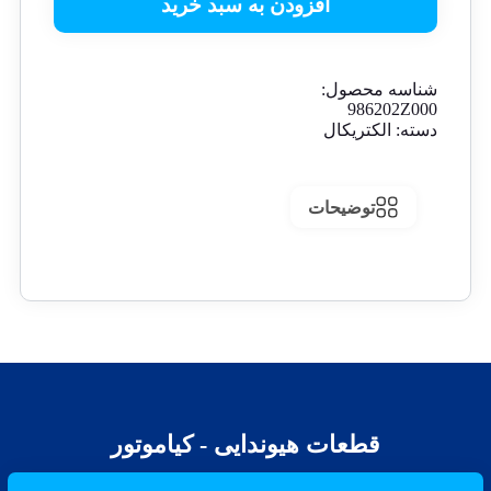
افزودن به سبد خرید
شناسه محصول:
986202Z000
دسته:
الکتریکال
توضیحات
قطعات هیوندایی - کیاموتور