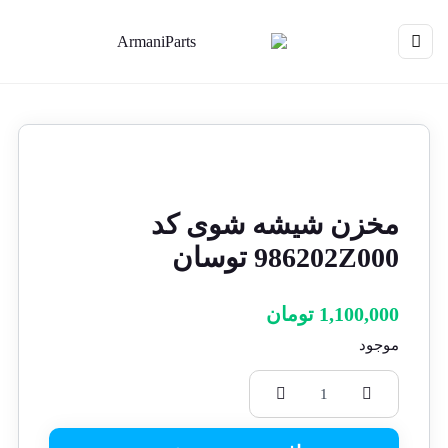
مخزن شیشه شوی کد
986202Z000 توسان
1,100,000
تومان
موجود