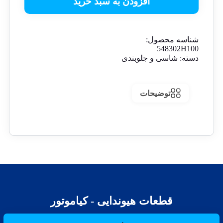
افزودن به سبد خرید
شناسه محصول:
548302H100
دسته:
شاسی و جلوبندی
توضیحات
قطعات هیوندایی - کیاموتور