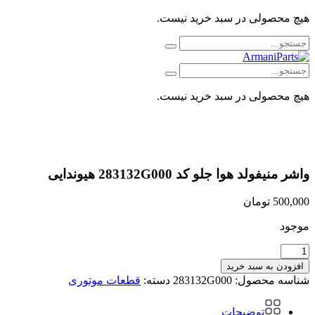
هیچ محصولی در سبد خرید نیست.
هیچ محصولی در سبد خرید نیست.
واشر منیفولد هوا جلو کد 283132G000 هیوندایی
500,000
تومان
موجود
واشر
منیفولد
افزودن به سبد خرید
هوا
شناسه محصول:
283132G000
دسته:
قطعات موتوری
جلو
کد
توضیحات