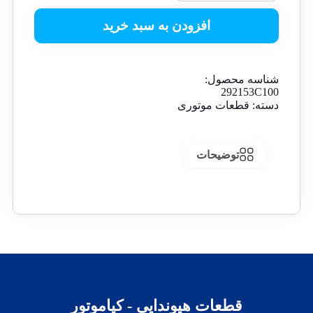
افزودن به سبد خرید
شناسه محصول:
292153C100
دسته:
قطعات موتوری
توضیحات
قطعات هیوندایی - کیاموتور